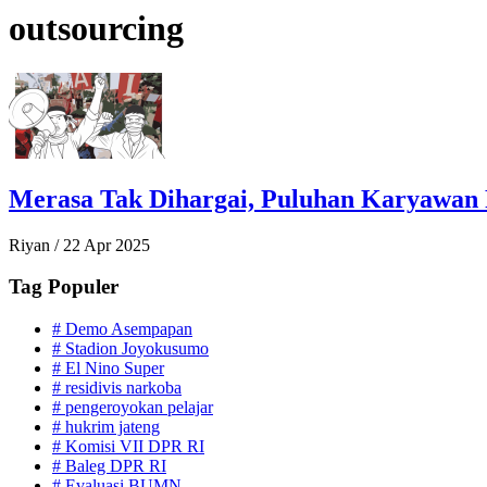
outsourcing
Merasa Tak Dihargai, Puluhan Karyawan
Riyan
/
22 Apr 2025
Tag Populer
#
Demo Asempapan
#
Stadion Joyokusumo
#
El Nino Super
#
residivis narkoba
#
pengeroyokan pelajar
#
hukrim jateng
#
Komisi VII DPR RI
#
Baleg DPR RI
#
Evaluasi BUMN