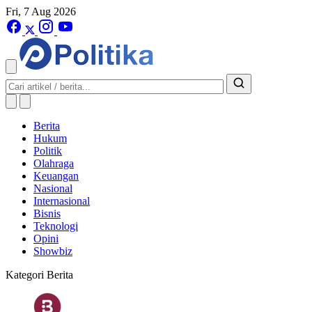
Fri, 7 Aug 2026
Berita
Hukum
Politik
Olahraga
Keuangan
Nasional
Internasional
Bisnis
Teknologi
Opini
Showbiz
Kategori Berita