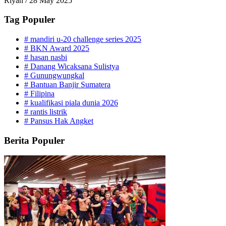
Riyan
/
28 May 2025
Tag Populer
#
mandiri u-20 challenge series 2025
#
BKN Award 2025
#
hasan nasbi
#
Danang Wicaksana Sulistya
#
Gunungwungkal
#
Bantuan Banjir Sumatera
#
Filipina
#
kualifikasi piala dunia 2026
#
rantis listrik
#
Pansus Hak Angket
Berita Populer