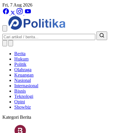
Fri, 7 Aug 2026
Berita
Hukum
Politik
Olahraga
Keuangan
Nasional
Internasional
Bisnis
Teknologi
Opini
Showbiz
Kategori Berita