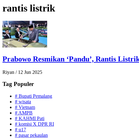
rantis listrik
Prabowo Resmikan ‘Pandu’, Rantis Listri
Riyan
/
12 Jun 2025
Tag Populer
#
Bupati Pemalang
#
wisata
#
Vietnam
#
AMPB
#
KAHMI Pati
#
komisi X DPR RI
#
u17
#
pasar pekaulan