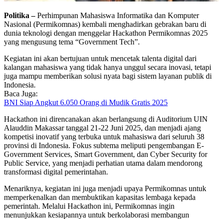
Politika –
Perhimpunan Mahasiswa Informatika dan Komputer
Nasional (Permikomnas) kembali menghadirkan gebrakan baru di
dunia teknologi dengan menggelar Hackathon Permikomnas 2025
yang mengusung tema “Government Tech”.
Kegiatan ini akan bertujuan untuk mencetak talenta digital dari
kalangan mahasiswa yang tidak hanya unggul secara inovasi, tetapi
juga mampu memberikan solusi nyata bagi sistem layanan publik di
Indonesia.
Baca Juga:
BNI Siap Angkut 6.050 Orang di Mudik Gratis 2025
Hackathon ini direncanakan akan berlangsung di Auditorium UIN
Alauddin Makassar tanggal 21-22 Juni 2025, dan menjadi ajang
kompetisi inovatif yang terbuka untuk mahasiswa dari seluruh 38
provinsi di Indonesia. Fokus subtema meliputi pengembangan E-
Government Services, Smart Government, dan Cyber Security for
Public Service, yang menjadi perhatian utama dalam mendorong
transformasi digital pemerintahan.
Menariknya, kegiatan ini juga menjadi upaya Permikomnas untuk
memperkenalkan dan membuktikan kapasitas lembaga kepada
pemerintah. Melalui Hackathon ini, Permikomnas ingin
menunjukkan kesiapannya untuk berkolaborasi membangun