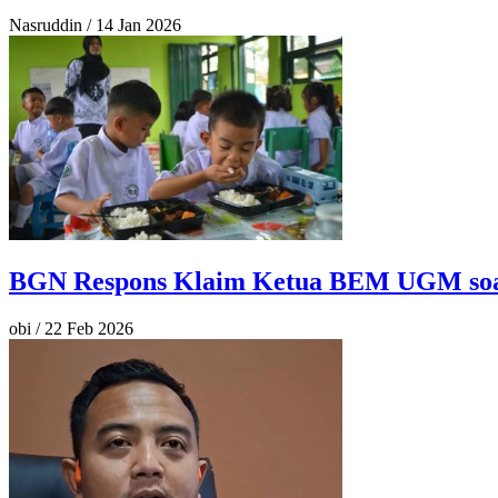
Nasruddin
/
14 Jan 2026
BGN Respons Klaim Ketua BEM UGM soa
obi
/
22 Feb 2026