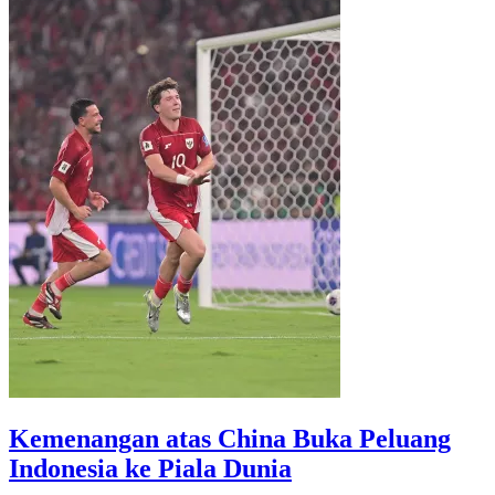
Kemenangan atas China Buka Peluang
Indonesia ke Piala Dunia