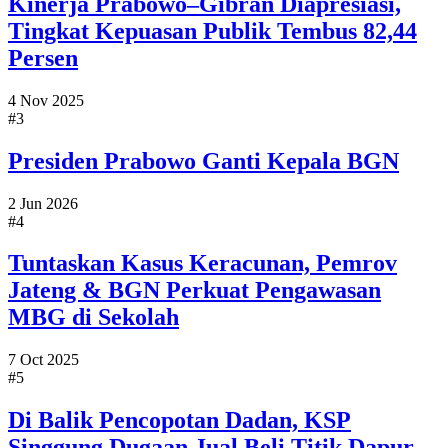
Kinerja Prabowo–Gibran Diapresiasi,
Tingkat Kepuasan Publik Tembus 82,44
Persen
4 Nov 2025
#3
Presiden Prabowo Ganti Kepala BGN
2 Jun 2026
#4
Tuntaskan Kasus Keracunan, Pemrov
Jateng & BGN Perkuat Pengawasan
MBG di Sekolah
7 Oct 2025
#5
Di Balik Pencopotan Dadan, KSP
Singgung Dugaan Jual Beli Titik Dapur