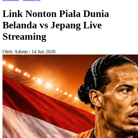
Link Nonton Piala Dunia
Belanda vs Jepang Live
Streaming
Oleh: Admin
/
14 Jun 2026