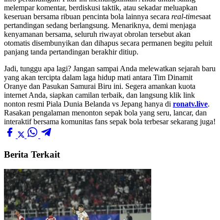
melempar komentar, berdiskusi taktik, atau sekadar meluapkan
keseruan bersama ribuan pencinta bola lainnya secara
real-time
saat
pertandingan sedang berlangsung. Menariknya, demi menjaga
kenyamanan bersama, seluruh riwayat obrolan tersebut akan
otomatis disembunyikan dan dihapus secara permanen begitu peluit
panjang tanda pertandingan berakhir ditiup.
Jadi, tunggu apa lagi? Jangan sampai Anda melewatkan sejarah baru
yang akan tercipta dalam laga hidup mati antara Tim Dinamit
Oranye dan Pasukan Samurai Biru ini. Segera amankan kuota
internet Anda, siapkan camilan terbaik, dan langsung klik link
nonton resmi Piala Dunia Belanda vs Jepang hanya di
ronatv.live
.
Rasakan pengalaman menonton sepak bola yang seru, lancar, dan
interaktif bersama komunitas fans sepak bola terbesar sekarang juga!
Berita Terkait