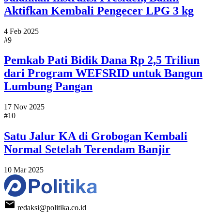
Aktifkan Kembali Pengecer LPG 3 kg
4 Feb 2025
#9
Pemkab Pati Bidik Dana Rp 2,5 Triliun
dari Program WEFSRID untuk Bangun
Lumbung Pangan
17 Nov 2025
#10
Satu Jalur KA di Grobogan Kembali
Normal Setelah Terendam Banjir
10 Mar 2025
redaksi@politika.co.id