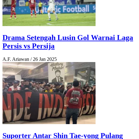
Drama Setengah Lusin Gol Warnai Laga
Persis vs Persija
A.F. Ariawan
/
26 Jan 2025
Suporter Antar Shin Tae-yong Pulang