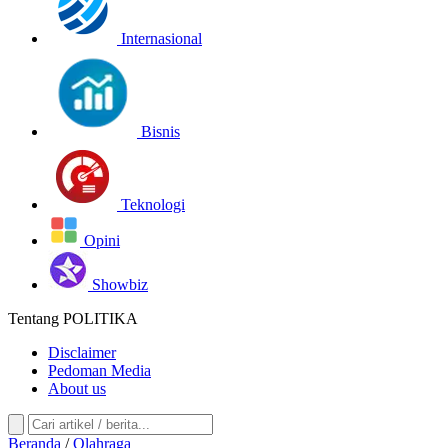
Internasional
Bisnis
Teknologi
Opini
Showbiz
Tentang POLITIKA
Disclaimer
Pedoman Media
About us
Beranda
/
Olahraga