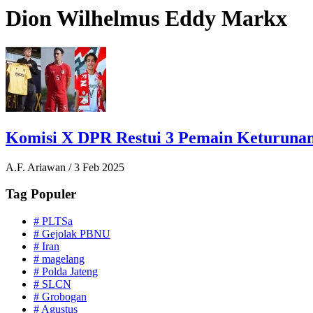
Dion Wilhelmus Eddy Markx
Komisi X DPR Restui 3 Pemain Keturunan 
A.F. Ariawan
/
3 Feb 2025
Tag Populer
#
PLTSa
#
Gejolak PBNU
#
Iran
#
magelang
#
Polda Jateng
#
SLCN
#
Grobogan
#
Agustus