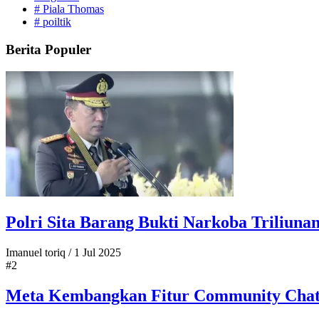
#
Piala Thomas
#
poiltik
Berita Populer
Polri Sita Barang Bukti Narkoba Triliun
Imanuel toriq
/
1 Jul 2025
#2
Meta Kembangkan Fitur Community Chat 