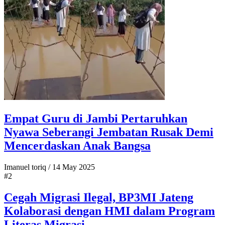
Empat Guru di Jambi Pertaruhkan
Nyawa Seberangi Jembatan Rusak Demi
Mencerdaskan Anak Bangsa
Imanuel toriq
/
14 May 2025
#2
Cegah Migrasi Ilegal, BP3MI Jateng
Kolaborasi dengan HMI dalam Program
Literas Migrasi