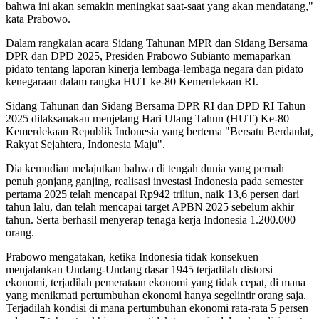
bahwa ini akan semakin meningkat saat-saat yang akan mendatang,"
kata Prabowo.
Dalam rangkaian acara Sidang Tahunan MPR dan Sidang Bersama
DPR dan DPD 2025, Presiden Prabowo Subianto memaparkan
pidato tentang laporan kinerja lembaga-lembaga negara dan pidato
kenegaraan dalam rangka HUT ke-80 Kemerdekaan RI.
Sidang Tahunan dan Sidang Bersama DPR RI dan DPD RI Tahun
2025 dilaksanakan menjelang Hari Ulang Tahun (HUT) Ke-80
Kemerdekaan Republik Indonesia yang bertema "Bersatu Berdaulat,
Rakyat Sejahtera, Indonesia Maju".
Dia kemudian melajutkan bahwa di tengah dunia yang pernah
penuh gonjang ganjing, realisasi investasi Indonesia pada semester
pertama 2025 telah mencapai Rp942 triliun, naik 13,6 persen dari
tahun lalu, dan telah mencapai target APBN 2025 sebelum akhir
tahun. Serta berhasil menyerap tenaga kerja Indonesia 1.200.000
orang.
Prabowo mengatakan, ketika Indonesia tidak konsekuen
menjalankan Undang-Undang dasar 1945 terjadilah distorsi
ekonomi, terjadilah pemerataan ekonomi yang tidak cepat, di mana
yang menikmati pertumbuhan ekonomi hanya segelintir orang saja.
Terjadilah kondisi di mana pertumbuhan ekonomi rata-rata 5 persen