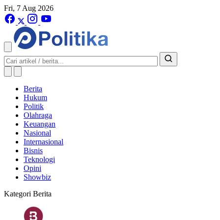
Fri, 7 Aug 2026
Berita
Hukum
Politik
Olahraga
Keuangan
Nasional
Internasional
Bisnis
Teknologi
Opini
Showbiz
Kategori Berita