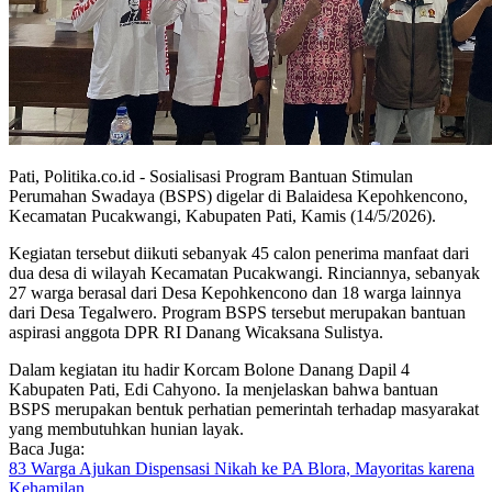
Pati, Politika.co.id - Sosialisasi Program Bantuan Stimulan
Perumahan Swadaya (BSPS) digelar di Balaidesa Kepohkencono,
Kecamatan Pucakwangi, Kabupaten Pati, Kamis (14/5/2026).
Kegiatan tersebut diikuti sebanyak 45 calon penerima manfaat dari
dua desa di wilayah Kecamatan Pucakwangi. Rinciannya, sebanyak
27 warga berasal dari Desa Kepohkencono dan 18 warga lainnya
dari Desa Tegalwero. Program BSPS tersebut merupakan bantuan
aspirasi anggota DPR RI Danang Wicaksana Sulistya.
Dalam kegiatan itu hadir Korcam Bolone Danang Dapil 4
Kabupaten Pati, Edi Cahyono. Ia menjelaskan bahwa bantuan
BSPS merupakan bentuk perhatian pemerintah terhadap masyarakat
yang membutuhkan hunian layak.
Baca Juga:
83 Warga Ajukan Dispensasi Nikah ke PA Blora, Mayoritas karena
Kehamilan