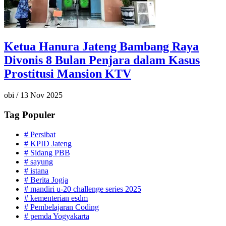
Ketua Hanura Jateng Bambang Raya
Divonis 8 Bulan Penjara dalam Kasus
Prostitusi Mansion KTV
obi
/
13 Nov 2025
Tag Populer
#
Persibat
#
KPID Jateng
#
Sidang PBB
#
sayung
#
istana
#
Berita Jogja
#
mandiri u-20 challenge series 2025
#
kementerian esdm
#
Pembelajaran Coding
#
pemda Yogyakarta