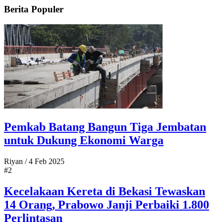
Berita Populer
Pemkab Batang Bangun Tiga Jembatan
untuk Dukung Ekonomi Warga
Riyan
/
4 Feb 2025
#2
Kecelakaan Kereta di Bekasi Tewaskan
14 Orang, Prabowo Janji Perbaiki 1.800
Perlintasan