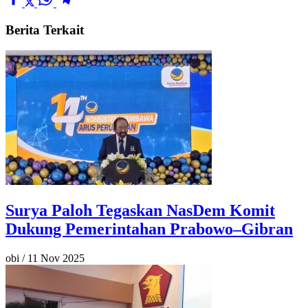
Berita Terkait
Surya Paloh Tegaskan NasDem Komit
Dukung Pemerintahan Prabowo–Gibran
obi
/
11 Nov 2025