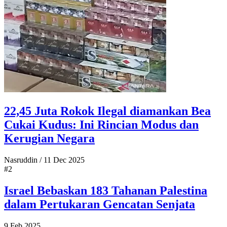
22,45 Juta Rokok Ilegal diamankan Bea
Cukai Kudus: Ini Rincian Modus dan
Kerugian Negara
Nasruddin
/
11 Dec 2025
#2
Israel Bebaskan 183 Tahanan Palestina
dalam Pertukaran Gencatan Senjata
9 Feb 2025