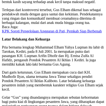
bentuk kasih sayang terhadap anak kecil tanpa maksud negatif.
Terlepas dari kontroversi tersebut, Gus Elham dikenal luas sebagai
pendakwah muda dengan gaya santai dan kekinian. Pendekatannya
yang ringan dan komunikatif membuat ceramahnya diterima di
berbagai kalangan, mulai dari anak muda hingga orang tua.
Baca Juga:
KPK Soroti Pengelolaan Anggaran di Pati, Pemkab Siap Berbenah
Latar Belakang dan Keluarga
Pria bernama lengkap Muhammad Elham Yahya Luqman itu lahir di
Tarokan, Kediri, pada 8 Juli 2001. Ia merupakan putra dari
pasangan KH. Luqman Arifin Dhofir dan Hj. Ernisa Zulfa Al
Hafidz, pengasuh Pondok Pesantren Al Ikhlas 1 Kediri. Ia juga
memiliki kakak laki-laki bernama Gus Agung.
Dari garis keturunan, Gus Elham merupakan cucu dari KH.
Mudhofir Ilyas, ulama ternama Jawa Timur sekaligus pendiri
Pondok Pesantren Al Ikhlas Kaliboto. Latar belakang keluarga
pesantren inilah yang membentuk karakter religius Gus Elham sejak
kecil.
Gelar “Gus” yang disandangnya merupakan sebutan kehormatan
bagi putra kiai di lingkungan pesantren Jawa, yang diharapkan dapat
melanjutkan perjuangan orang tuanya dalam bidang dakwah.