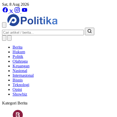
Sat, 8 Aug 2026
Berita
Hukum
Politik
Olahraga
Keuangan
Nasional
Internasional
Bisnis
Teknologi
Opini
Showbiz
Kategori Berita