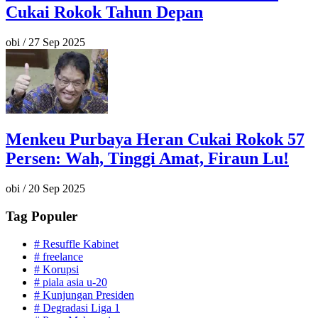
Cukai Rokok Tahun Depan
obi
/
27 Sep 2025
Menkeu Purbaya Heran Cukai Rokok 57
Persen: Wah, Tinggi Amat, Firaun Lu!
obi
/
20 Sep 2025
Tag Populer
#
Resuffle Kabinet
#
freelance
#
Korupsi
#
piala asia u-20
#
Kunjungan Presiden
#
Degradasi Liga 1