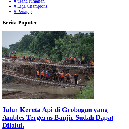
#
usaha rumahan
#
Liga Champions
#
Persijap
Berita Populer
Jalur Kereta Api di Grobogan yang
Ambles Tergerus Banjir Sudah Dapat
Dilalui.