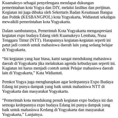
Kuamakeyo sebagai penyelengara mendapat dukungan
pemerintahan kota Yogya dan DIY, melalui fasilitas dan perijinan.
Kegiatan ini juga dibuka oleh Sekertaris Badan Kesatuuan Bangsa
dan Politik (KESBANGPOL) kota Yogyakarta, Widiastuti sekaligus
mewaikili pemerintahan kota Yogyakarta.
Dalam sambutannya, Pemerintah Kota Yogyakarta mengaspresiasi
kegiatan expo budaya Edang oleh Kuamakeyo Lembata, Nusa
Tenggara Timur (NTT). Harapannya kegiatan-kegiatan seperti ini
patut jadi contoh untuk mahasiswa daerah lain yang sedang belajar
di Yogyakarta.
“Ini kegiatan yang luar biasa, kami sangat mendukung mahasiswa
daerah di Yogyakarta jika melakukan agenda kebudayaan seperti ini.
Kagiatan ini harus menjadi contoh untuk Pelajar mahasiswa daerah
lain di Yogyakarta,” Kata Widiastuti.
Pemkot Yogya juga mengharapkan agar kedepannya Expo Budaya
Edang ini punya dampak yang baik untuk mahasiswa NTT di
Yogyakarta dan masyarakat Yogyakarta.
“Pemerintah kota mendukung penuh kegiatan expo budaya ini dan
semoga kedepannya expo budaya Edang ini punya dampak yang
baik untuk mahasiswa Kedang di Yogyakarta dan masyarakat
Yogyakarta,” Lanjutnya.