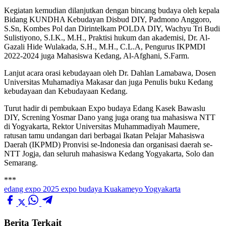
Kegiatan kemudian dilanjutkan dengan bincang budaya oleh kepala
Bidang KUNDHA Kebudayan Disbud DIY, Padmono Anggoro,
S.Sn, Kombes Pol dan Dirintelkam POLDA DIY, Wachyu Tri Budi
Sulistiyono, S.I.K., M.H., Praktisi hukum dan akademisi, Dr. Al-
Gazali Hide Wulakada, S.H., M.H., C.L.A, Pengurus IKPMDI
2022-2024 juga Mahasiswa Kedang, Al-Afghani, S.Farm.
Lanjut acara orasi kebudayaan oleh Dr. Dahlan Lamabawa, Dosen
Universitas Muhamadiya Makasar dan juga Penulis buku Kedang
kebudayaan dan Kebudayaan Kedang.
Turut hadir di pembukaan Expo budaya Edang Kasek Bawaslu
DIY, Screning Yosmar Dano yang juga orang tua mahasiswa NTT
di Yogyakarta, Rektor Universitas Muhammadiyah Maumere,
ratusan tamu undangan dari berbagai Ikatan Pelajar Mahasiswa
Daerah (IKPMD) Pronvisi se-Indonesia dan organisasi daerah se-
NTT Jogja, dan seluruh mahasiswa Kedang Yogyakarta, Solo dan
Semarang.
***
edang expo 2025
expo budaya
Kuakameyo
Yogyakarta
Berita Terkait