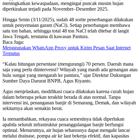
meningkatkan kewaspadaan, mengingat puncak musim hujan
diperkirakan terjadi pada November–Desember 2025.
Hingga Senin (3/11/2025), sudah 48 sortie penerbangan dilakukan
untuk penyemaian garam (NaCl). Setiap penerbangan membawa
satu ton bahan, sehingga total 48 ton NaCl telah ditebar di langit
Jawa Tengah, terutama di kawasan Pantura.
Baca Juga:
Menggunakan WhatsApp Proxy untuk Kirim Pesan Saat Internet
Terputus
“Kalau hitungan persentase (mengurangi) 70 persen. Daerah mana
saja yang perlu diintervensi? Wilayah yang masih ada genangan atau
hulu sungai yang mengarah ke pantura,” ujar Direktur Dukungan
Sumber Daya Darurat BNPB, Agus Riyanto.
Agus menjelaskan, modifikasi cuaca dilakukan karena curah hujan
dalam beberapa pekan terakhir berada di atas normal. Tanpa
intervensi ini, penanganan banjir di Semarang, Demak, dan wilayah
sekitarnya akan semakin berat.
Ia menambahkan, rekayasa cuaca semestinya tidak diperlukan
apabila seluruh infrastruktur penanggulangan banjir berfungsi
optimal. Menurutnya, air hujan seharusnya dapat mengalir lancar
melalui drainase, pompa air ke laut bekerja efektif, dan kapasitas