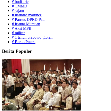
#
budi arie
#
TMMD
#
sajam
#
lisandro martinez
#
Pansus DPRD Pati
#
Irianto Mumuan
#
Aksi MPB
#
militer
#
1 tahun prabowo-gibran
#
Barito Putera
Berita Populer