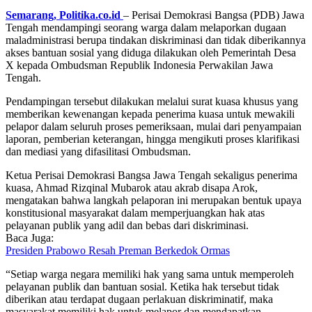
Semarang, Politika.co.id
– Perisai Demokrasi Bangsa (PDB) Jawa
Tengah mendampingi seorang warga dalam melaporkan dugaan
maladministrasi berupa tindakan diskriminasi dan tidak diberikannya
akses bantuan sosial yang diduga dilakukan oleh Pemerintah Desa
X kepada Ombudsman Republik Indonesia Perwakilan Jawa
Tengah.
‎Pendampingan tersebut dilakukan melalui surat kuasa khusus yang
memberikan kewenangan kepada penerima kuasa untuk mewakili
pelapor dalam seluruh proses pemeriksaan, mulai dari penyampaian
laporan, pemberian keterangan, hingga mengikuti proses klarifikasi
dan mediasi yang difasilitasi Ombudsman.
‎Ketua Perisai Demokrasi Bangsa Jawa Tengah sekaligus penerima
kuasa, Ahmad Rizqinal Mubarok atau akrab disapa Arok,
mengatakan bahwa langkah pelaporan ini merupakan bentuk upaya
konstitusional masyarakat dalam memperjuangkan hak atas
pelayanan publik yang adil dan bebas dari diskriminasi.
Baca Juga:
Presiden Prabowo Resah Preman Berkedok Ormas
‎“Setiap warga negara memiliki hak yang sama untuk memperoleh
pelayanan publik dan bantuan sosial. Ketika hak tersebut tidak
diberikan atau terdapat dugaan perlakuan diskriminatif, maka
masyarakat memiliki hak untuk melapor dan mendapatkan