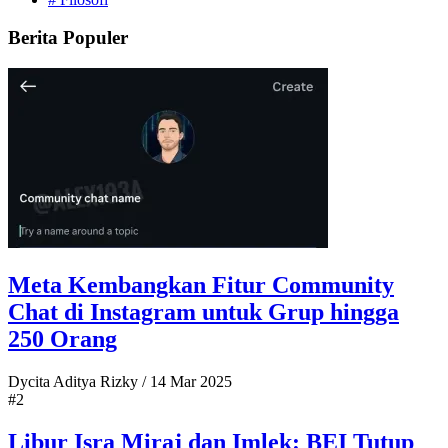
Berita Populer
Meta Kembangkan Fitur Community
Chat di Instagram untuk Grup hingga
250 Orang
Dycita Aditya Rizky
/
14 Mar 2025
#2
Libur Isra Miraj dan Imlek: BEI Tutup