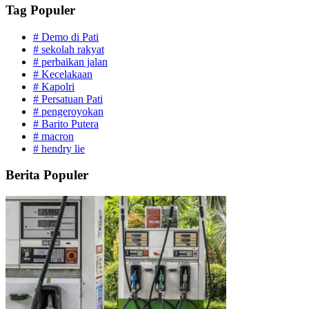
Tag Populer
#
Demo di Pati
#
sekolah rakyat
#
perbaikan jalan
#
Kecelakaan
#
Kapolri
#
Persatuan Pati
#
pengeroyokan
#
Barito Putera
#
macron
#
hendry lie
Berita Populer