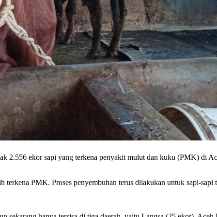
 2.556 ekor sapi yang terkena penyakit mulut dan kuku (PMK) di Aceh
h terkena PMK. Proses penyembuhan terus dilakukan untuk sapi-sapi t
sekarang hanya tersisa di tiga daerah, yaitu Langsa (25 ekor), Aceh B