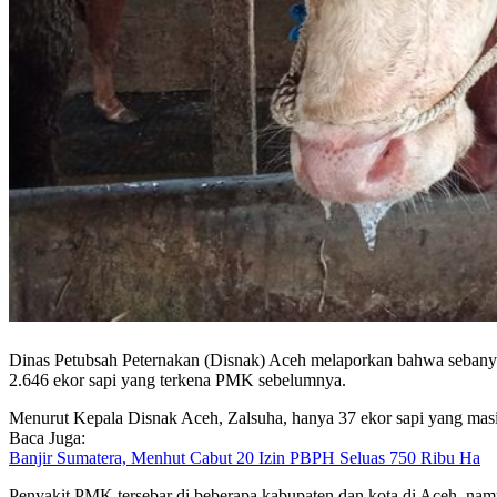
Dinas Petubsah Peternakan (Disnak) Aceh melaporkan bahwa sebanyak
2.646 ekor sapi yang terkena PMK sebelumnya.
Menurut Kepala Disnak Aceh, Zalsuha, hanya 37 ekor sapi yang masi
Baca Juga:
Banjir Sumatera, Menhut Cabut 20 Izin PBPH Seluas 750 Ribu Ha
Penyakit PMK tersebar di beberapa kabupaten dan kota di Aceh, namun 